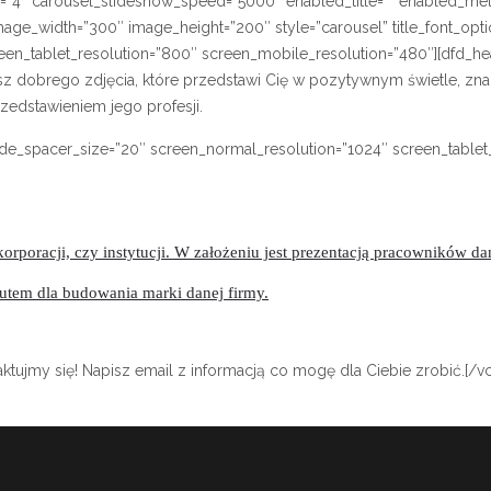
=”4″ carousel_slideshow_speed=”5000″ enabled_title=”” enabled_met
e_width=”300″ image_height=”200″ style=”carousel” title_font_optio
_tablet_resolution=”800″ screen_mobile_resolution=”480″][dfd_headin
jesz dobrego zdjęcia, które przedstawi Cię w pozytywnym świetle, znal
rzedstawieniem jego profesji.
de_spacer_size=”20″ screen_normal_resolution=”1024″ screen_tablet
, korporacji, czy instytucji. W założeniu jest prezentacją pracowników 
utem dla budowania marki danej firmy.
Skontaktujmy się! Napisz email z informacją co mogę dla Ciebie zrobić