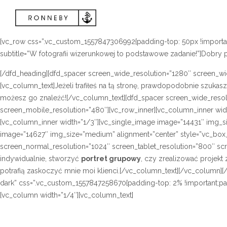
[vc_row css=”.vc_custom_1557847306992{padding-top: 50px !important;
subtitle=”W fotografii wizerunkowej to podstawowe zadanie!”]Dobry po
[/dfd_heading][dfd_spacer screen_wide_resolution=”1280″ screen_wi
[vc_column_text]Jeżeli trafiłeś na tą stronę, prawdopodobnie szukas
możesz go znaleźć![/vc_column_text][dfd_spacer screen_wide_resol
screen_mobile_resolution=”480″][vc_row_inner][vc_column_inner wi
[vc_column_inner width=”1/3″][vc_single_image image=”14431″ img_s
image=”14627″ img_size=”medium” alignment=”center” style=”vc_box
screen_normal_resolution=”1024″ screen_tablet_resolution=”800″ s
indywidualnie, stworzyć
portret grupowy
, czy zrealizować projek
potrafią zaskoczyć mnie moi klienci.[/vc_column_text][/vc_column
dark” css=”.vc_custom_1557847258670{padding-top: 2% !important;pad
[vc_column width=”1/4″][vc_column_text]