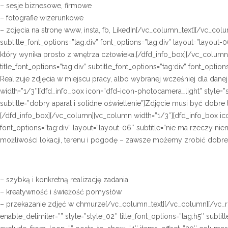
– sesje biznesowe, firmowe
– fotografie wizerunkowe
– zdjęcia na stronę www, insta, fb, LikedIn[/vc_column_text][/vc_colu
subtitle_font_options=”tag:div” font_options=”tag:div” layout=”layou
który wynika prosto z wnętrza człowieka.[/dfd_info_box][/vc_column][
title_font_options=”tag:div” subtitle_font_options=”tag:div” font_opt
Realizuje zdjęcia w miejscu pracy, albo wybranej wcześniej dla dane
width=”1/3″][dfd_info_box icon=”dfd-icon-photocamera_light” style=”sty
subtitle=”dobry aparat i solidne oświetlenie”]Zdjęcie musi być dob
[/dfd_info_box][/vc_column][vc_column width=”1/3″][dfd_info_box icon=”
font_options=”tag:div” layout=”layout-06″ subtitle=”nie ma rzeczy n
możliwości lokacji, terenu i pogodę – zawsze możemy zrobić dobre 
– szybką i konkretną realizację zadania
– kreatywność i świeżość pomysłów
– przekazanie zdjęć w chmurze[/vc_column_text][/vc_column][/vc_ro
enable_delimiter=”” style=”style_02″ title_font_options=”tag:h5″ subt