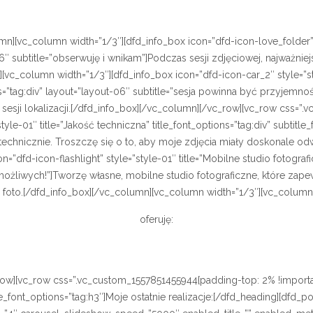
mn][vc_column width=”1/3″][dfd_info_box icon=”dfd-icon-love_folder” st
t-06″ subtitle=”obserwuję i wnikam”]Podczas sesji zdjęciowej, najważn
vc_column width=”1/3″][dfd_info_box icon=”dfd-icon-car_2″ style=”sty
ions=”tag:div” layout=”layout-06″ subtitle=”sesja powinna być przyjem
j sesji lokalizacji.[/dfd_info_box][/vc_column][/vc_row][vc_row css=
le-01″ title=”Jakość techniczna” title_font_options=”tag:div” subtitle_
re technicznie. Troszczę się o to, aby moje zdjęcia miały doskonale
dfd-icon-flashlight” style=”style-01″ title=”Mobilne studio fotograficz
iemożliwych!”]Tworzę własne, mobilne studio fotograficzne, które za
foto.[/dfd_info_box][/vc_column][vc_column width=”1/3″][vc_column_
oferuję:
w][vc_row css=”.vc_custom_1557851455944{padding-top: 2% !importan
itle_font_options=”tag:h3″]Moje ostatnie realizacje:[/dfd_heading][df