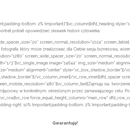
padding-bottom: 2% !important;}”][vc_column][dfd_heading style=”styl
rtret potrafi opowiedzieć skrawek historii człowieka.
de_spacer_size=”20″ screen_normal_resolution=”1024″ screen_tablet
z fotografa, który może zrealizować dla Ciebie sesję biznesową, wiz
ution=”1280″ screen_wide_spacer_size=”20″ screen_normal_resolutio
dth=”1/3″][vc_single_image image=”14644″ img_size=”medium” alignm
ize=”medium” alignment=”center” style=”vc_box_shadow_border”][/vc
_shadow_border”][/vc_column_inner][/vc_row_inner][dfd_spacer scr
creen_mobile_resolution=”480″][vc_column_text]Zajmuję się tworzen
t zdjęciowy w konkretnym, określonym przez zamawiającego celu. Po
][/vc_row][vc_row force_equal_height_columns=”main_row” dfd_row_
ding-right: 10% !important;padding-bottom: 2% !important;padding-le
Gwarantuję!