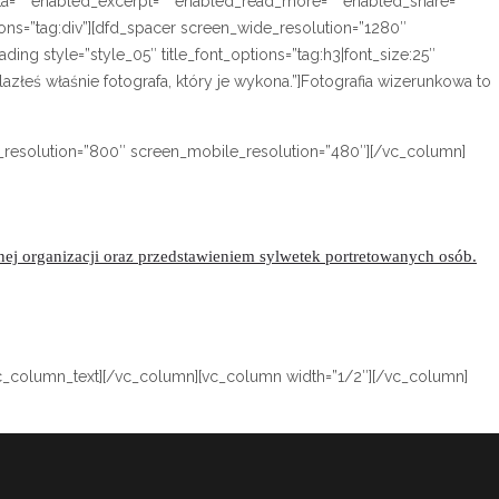
a=”” enabled_excerpt=”” enabled_read_more=”” enabled_share=””
ns=”tag:div”][dfd_spacer screen_wide_resolution=”1280″
g style=”style_05″ title_font_options=”tag:h3|font_size:25″
azłeś właśnie fotografa, który je wykona.”]Fotografia wizerunkowa to
_resolution=”800″ screen_mobile_resolution=”480″][/vc_column]
danej organizacji oraz przedstawieniem sylwetek portretowanych osób.
.[/vc_column_text][/vc_column][vc_column width=”1/2″][/vc_column]