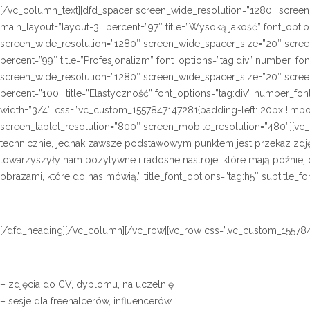
[/vc_column_text][dfd_spacer screen_wide_resolution=”1280″ screen
main_layout=”layout-3″ percent=”97″ title=”Wysoką jakość” font_optio
screen_wide_resolution=”1280″ screen_wide_spacer_size=”20″ screen
percent=”99″ title=”Profesjonalizm” font_options=”tag:div” number_font
screen_wide_resolution=”1280″ screen_wide_spacer_size=”20″ screen
percent=”100″ title=”Elastyczność” font_options=”tag:div” number_fon
width=”3/4″ css=”.vc_custom_1557847147281{padding-left: 20px !impo
screen_tablet_resolution=”800″ screen_mobile_resolution=”480″][vc
technicznie, jednak zawsze podstawowym punktem jest przekaz zdję
towarzyszyły nam pozytywne i radosne nastroje, które mają później o
obrazami, które do nas mówią.” title_font_options=”tag:h5″ subtitl
[/dfd_heading][/vc_column][/vc_row][vc_row css=”.vc_custom_155784
– zdjęcia do CV, dyplomu, na uczelnię
– sesje dla freenalcerów, influencerów