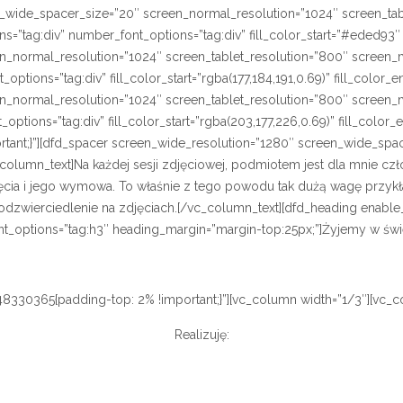
_wide_spacer_size=”20″ screen_normal_resolution=”1024″ screen_tab
ns=”tag:div” number_font_options=”tag:div” fill_color_start=”#eded93
_normal_resolution=”1024″ screen_tablet_resolution=”800″ screen_m
_options=”tag:div” fill_color_start=”rgba(177,184,191,0.69)” fill_colo
_normal_resolution=”1024″ screen_tablet_resolution=”800″ screen_m
t_options=”tag:div” fill_color_start=”rgba(203,177,226,0.69)” fill_co
rtant;}”][dfd_spacer screen_wide_resolution=”1280″ screen_wide_spa
_column_text]Na każdej sesji zdjęciowej, podmiotem jest dla mnie c
cia i jego wymowa. To właśnie z tego powodu tak dużą wagę przykła
dzwierciedlenie na zdjęciach.[/vc_column_text][dfd_heading enable_d
e_font_options=”tag:h3″ heading_margin=”margin-top:25px;”]Żyjemy w 
8330365{padding-top: 2% !important;}”][vc_column width=”1/3″][vc_c
Realizuję: