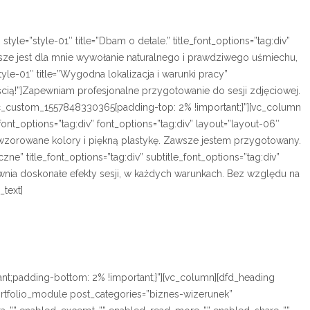
yle=”style-01″ title=”Dbam o detale.” title_font_options=”tag:div”
iejsze jest dla mnie wywołanie naturalnego i prawdziwego uśmiechu,
le-01″ title=”Wygodna lokalizacja i warunki pracy”
nością!”]Zapewniam profesjonalne przygotowanie do sesji zdjęciowej.
”.vc_custom_1557848330365{padding-top: 2% !important;}”][vc_column
font_options=”tag:div” font_options=”tag:div” layout=”layout-06″
 odwzorowane kolory i piękną plastykę. Zawsze jestem przygotowany.
ne” title_font_options=”tag:div” subtitle_font_options=”tag:div”
pewnia doskonałe efekty sesji, w każdych warunkach. Bez względu na
text]
t;padding-bottom: 2% !important;}”][vc_column][dfd_heading
d_portfolio_module post_categories=”biznes-wizerunek”