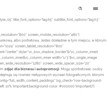
e_05″ title_font_options=”tag:h5″ subtitle_font_options=”tag:h3″
_resolution=”800″ screen_mobile_resolution=”480″]
erunkową, albo portretową. Jesteś dokładnie w tym miejscu, w którym
n=”1024″ screen_tablet_resolution=”800″
ent=”center” style=”vc_box_shadow_border”][/vc_column_inner]
_column_inner][vc_column_inner width=”1/3″][vc_single_image
een_wide_resolution=”1280″ screen_wide_spacer_size=”20″
iem
zdjęć dla biznesu i autopromocji
. Mogę sportretować osoby
dejmuję się również nietypowych wyzwań fotograficznych, którymi
config=”full_width_content_paddings” bg_check=”row-background-
ft: 10% !important;background-color: #000000 !important;}”]