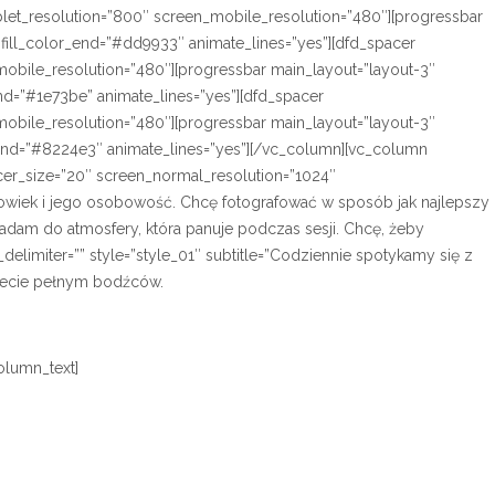
let_resolution=”800″ screen_mobile_resolution=”480″][progressbar
″ fill_color_end=”#dd9933″ animate_lines=”yes”][dfd_spacer
obile_resolution=”480″][progressbar main_layout=”layout-3″
r_end=”#1e73be” animate_lines=”yes”][dfd_spacer
obile_resolution=”480″][progressbar main_layout=”layout-3″
lor_end=”#8224e3″ animate_lines=”yes”][/vc_column][vc_column
cer_size=”20″ screen_normal_resolution=”1024″
złowiek i jego osobowość. Chcę fotografować w sposób jak najlepszy
dam do atmosfery, która panuje podczas sesji. Chcę, żeby
elimiter=”” style=”style_01″ subtitle=”Codziennie spotykamy się z
świecie pełnym bodźców.
olumn_text]