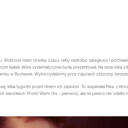
u. Wreszcie mam chwilkę czasu, żeby nadrobić zaległości i pochwalić
ych klatek, które systematycznie będę prezentował. Na razie kilka 
 zamku w Bychawie. Wykorzystaliśmy przy zdjęciach sztuczny, bezpi
ej, kilka tygodni przed dniem ich zaślubin. To wspaniała Para, z któ
ch warunkach. Przed Wami Oni – pierwszy, ale na pewno nie ostatni r