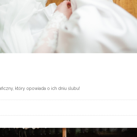
aficzny, który opowiada o ich dniu ślubu!