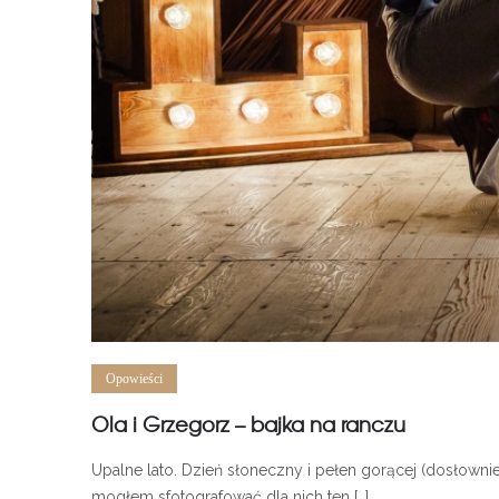
Opowieści
Ola i Grzegorz – bajka na ranczu
Upalne lato. Dzień słoneczny i pełen gorącej (dosłowni
mogłem sfotografować dla nich ten […]