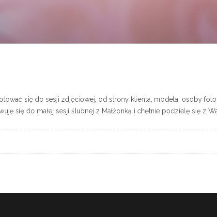
wać się do sesji zdjęciowej, od strony klienta, modela, osoby fotogr
ę się do małej sesji ślubnej z Małżonką i chętnie podzielę się z 