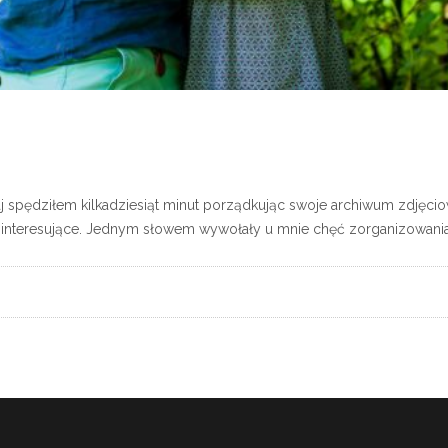
j spędziłem kilkadziesiąt minut porządkując swoje archiwum zdjęcio
 interesujące. Jednym słowem wywołały u mnie chęć zorganizowania 