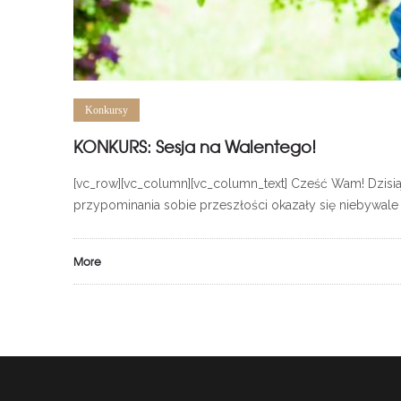
Konkursy
KONKURS: Sesja na Walentego!
[vc_row][vc_column][vc_column_text] Cześć Wam! Dzisia
przypominania sobie przeszłości okazały się niebywale
More