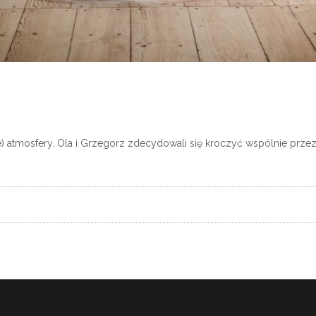
e) atmosfery. Ola i Grzegorz zdecydowali się kroczyć wspólnie przez 